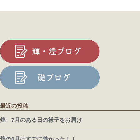
行ってまいりました
そして
フラワーアレンジメントの会
に参加したり
折り紙でガーランド
を作成したり
音楽療法
に参加して、歌ったりリズムに合わせ
て体を動かしたり
最近の投稿
「…えーっと、ほんで、ここからどうするんやっ
たっけ？」と
わからなくなったり
煌 7月のある日の様子をお届け
輪投げならぬ「輪入れ」をやってみたり
煌の6月はすでに熱かった！！