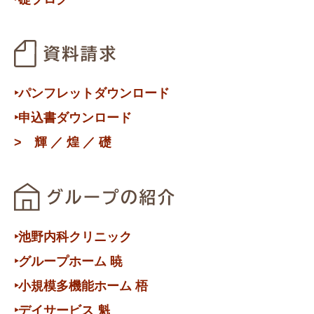
‣パンフレットダウンロード
‣申込書ダウンロード
>
輝
／
煌
／
礎
‣池野内科クリニック
‣グループホーム 暁
‣小規模多機能ホーム 梧
‣デイサービス 魁