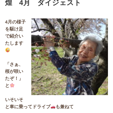
煌 4月 ダイジェスト
4月の様子
を駆け足
で紹介い
たします
「さぁ、
桜が咲い
たぞ！」
と
いそいそ
と車に乗ってドライブ
も兼ねて