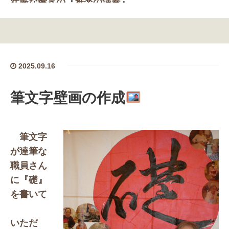
壮厳な響きの『雅楽の演奏』
景品充実でワクワク！回転的あて
などの『ゲー
ムコーナー』
2025.09.16
やきとりの秋吉さんやジュース・フロートのキッ
チンカー
筆文字壁画の作成
パウンドケーキや手作り作品を出品していただけ
る
筆文字
が達筆な
愛育学園・ゆずオレンジさん
職員さん
に『礎』
などなど盛りだくさんです
を書いて
皆様のご来場を心よりお待ちしております！
いただ