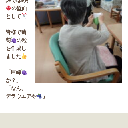
煌では9月
の壁面
として
皆様で葡
萄
の粒
を作成し
ました
「巨峰
か？」
「なん、
デラウエアや
」
「マスカット
やね」「シャインなんちゃらや
」