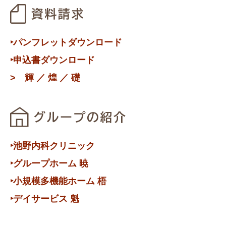
‣パンフレットダウンロード
‣申込書ダウンロード
>
輝
／
煌
／
礎
‣池野内科クリニック
‣グループホーム 暁
‣小規模多機能ホーム 梧
‣デイサービス 魁