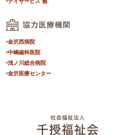
‣デイサービス 魁
‣金沢西病院
‣中嶋歯科医院
‣浅ノ川総合病院
‣金沢医療センター