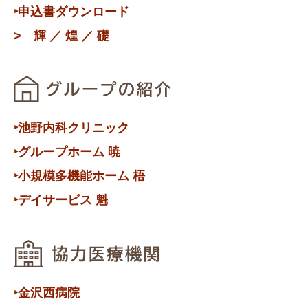
‣申込書ダウンロード
>
輝
／
煌
／
礎
‣池野内科クリニック
‣グループホーム 暁
‣小規模多機能ホーム 梧
‣デイサービス 魁
‣金沢西病院