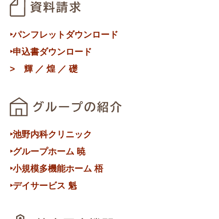
‣パンフレットダウンロード
‣申込書ダウンロード
>
輝
／
煌
／
礎
‣池野内科クリニック
‣グループホーム 暁
‣小規模多機能ホーム 梧
‣デイサービス 魁