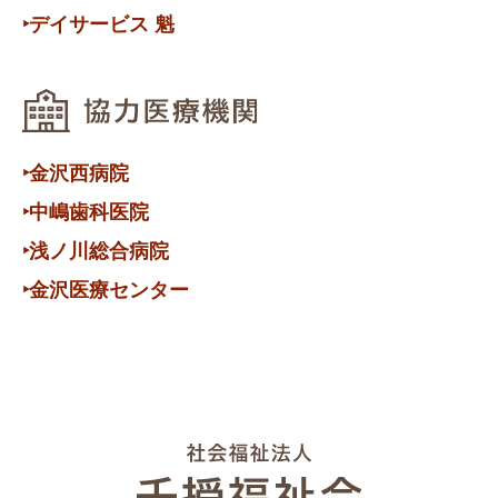
‣デイサービス 魁
‣金沢西病院
‣中嶋歯科医院
‣浅ノ川総合病院
‣金沢医療センター