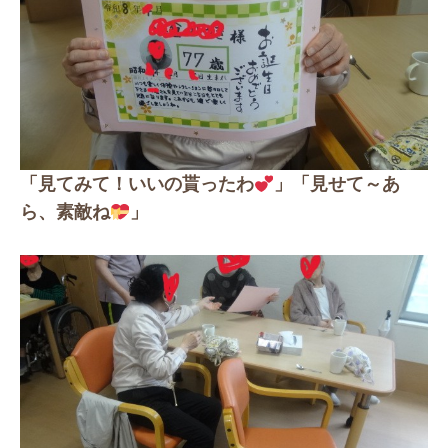
「見てみて！いいの貰ったわ
」「見せて～あ
ら、素敵ね
」