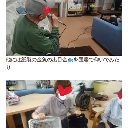
他には紙製の金魚の出目金
を団扇で仰いでみた
り